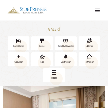
GALERI
Konaklama
Lezzet
Sahil & Havuzlar
Eğlence
Çocuklar
Spa
Dış Mekan
İç Mekan
Hepsi