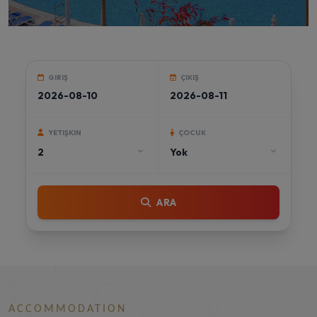
GIRIŞ
ÇIKIŞ
YETIŞKIN
ÇOCUK
ARA
ACCOMMODATION