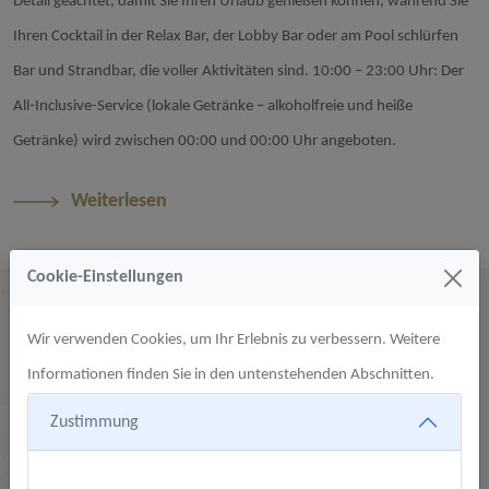
Detail geachtet, damit Sie Ihren Urlaub genießen können, während Sie
Ihren Cocktail in der Relax Bar, der Lobby Bar oder am Pool schlürfen
Bar und Strandbar, die voller Aktivitäten sind. 10:00 – 23:00 Uhr: Der
All-Inclusive-Service (lokale Getränke – alkoholfreie und heiße
Getränke) wird zwischen 00:00 und 00:00 Uhr angeboten.
Weiterlesen
Cookie-Einstellungen
SPA
Wir verwenden Cookies, um Ihr Erlebnis zu verbessern. Weitere
Spa & Wellness
Informationen finden Sie in den untenstehenden Abschnitten.
Tu dir selbst einen Gefallen!
In unserem Spa-Center; Es gibt Hautpflegeeinheiten und
Zustimmung
Massageräume, in denen Sie eine angenehme Zeit mit Ihrer Familie
und Ihren Lieben verbringen können.
Notwendig