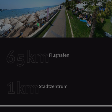
6
5
km
Flughafen
1
km
Stadtzentrum