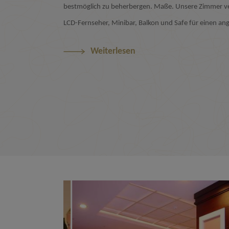
bestmöglich zu beherbergen. Maße. Unsere Zimmer ve
LCD-Fernseher, Minibar, Balkon und Safe für einen a
Weiterlesen
Inklusive
Alles Inklu
ior Suite
Standa
x. 4 Erwachsene
Max. 2 
nsehen
Anse