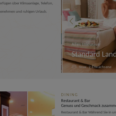
rfügen über Klimaanlage, Telefon,
ngenehmen und ruhigen Urlaub.
sive
Alles Inklusive
rd Landblick
Standard
Erwachsene
Max. 2 Erwa
hen
Ansehen
DINING
Restaurant & Bar
Genuss und Geschmack zusamme
Restaurant & Bar Während Sie in un