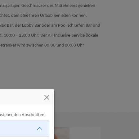
nzigartigen Geschmäcker des Mittelmeers genießen
chtet, damit Sie Ihren Urlaub genießen können,
elax Bar, der Lobby Bar oder am Pool schlürfen Bar und
nd. 10:00 – 23:00 Uhr: Der All-Inclusive-Service (lokale
 Getränke) wird zwischen 00:00 und 00:00 Uhr
Hauptrestaurant
enstehenden Abschnitten.
Ansehen