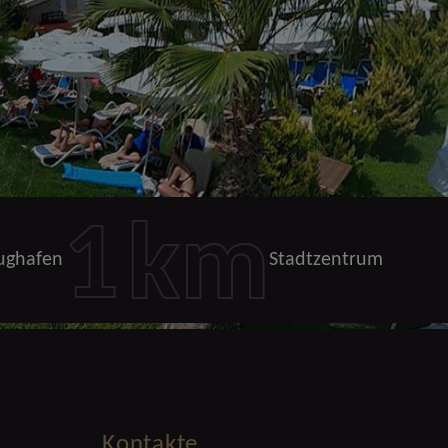
1
km
ughafen
Stadtzentrum
Kontakte