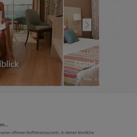
Alles Inklusive
 Meerblick
Familienzi
chsene
1 Kind
Max. 4 Erwachsen
Ansehen
n...
seren offenen Buffetrestaurants, in denen köstliche