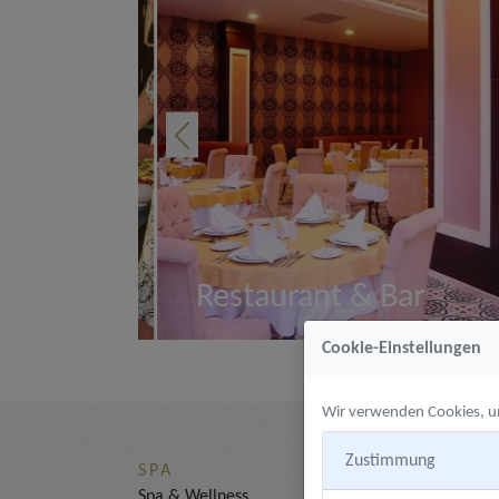
r
A'La Carte
Cookie-Einstellungen
Wir verwenden Cookies, um
Ansehen
Zustimmung
SPA
Spa & Wellness