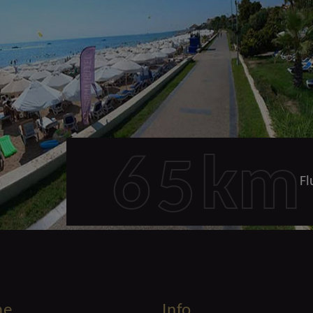
6
5
km
Fl
me
Info