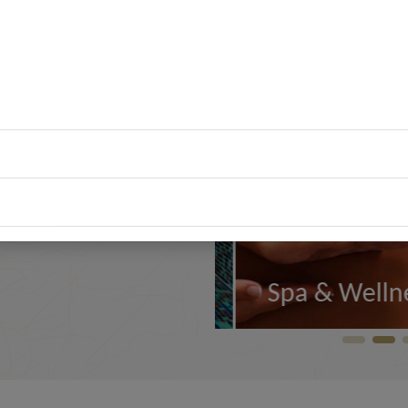
Statistiken
und Massageräume, in denen Sie
Marketing
en verbringen können.
Ablehnen
Auswahl erlauben
Wellness
Haut & K
hen
Ansehen