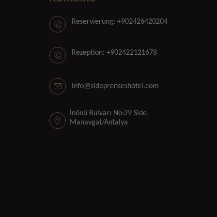
Reservierung: +902426420204
Rezeption: +902422121678
info@sideprenseshotel.com
İnönü Bulvarı No:29 Side,
Manavgat/Antalya