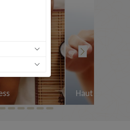
örperpflege
Sauna
Ansehen