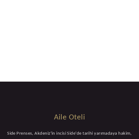
Aile Oteli
Side Prenses, Akdeniz'in incisi Side'de tarihi yarımadaya hakim,